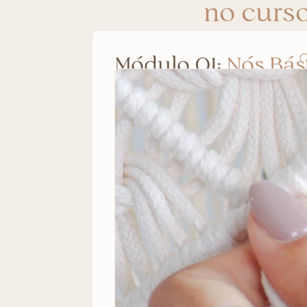
no curs
Módulo 01:
Nós Bás