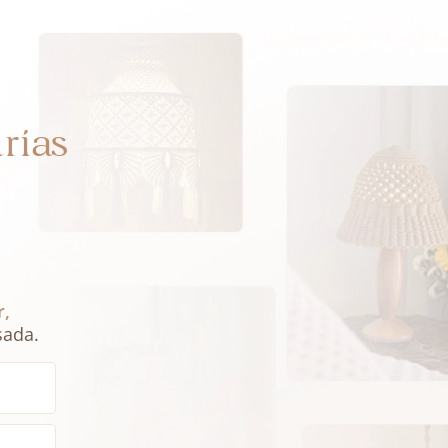
rias
r,
sada.