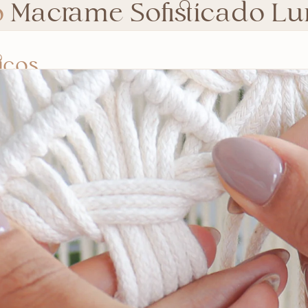
o
Macrame Sofisticado Lu
icos