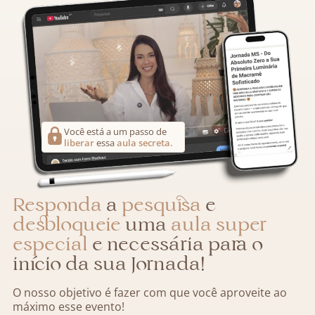
Você está a um passo de
liberar
essa
aula secreta.
Responda
a
pesquisa
e
desbloqueie
uma
aula super
especial
e necessária para o
início da sua Jornada!
O nosso objetivo é fazer com que você aproveite ao
máximo esse evento!