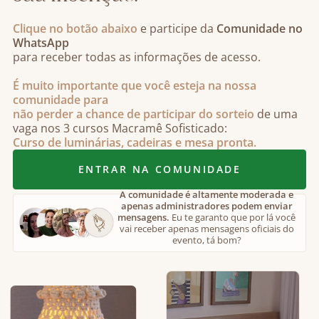
Clique no botão abaixo
e participe da
Comunidade no
WhatsApp
para receber todas as informações de acesso.
É muito importante que você esteja na nossa
comunidade para
não perder a chance de participar do sorteio
de uma
vaga nos 3 cursos Macramê Sofisticado:
Curso de luminárias, cadeiras e mesa pronta.
ENTRAR NA COMUNIDADE
A comunidade é altamente moderada e
apenas administradores podem enviar
mensagens.
Eu te garanto que por lá você
vai receber apenas mensagens oficiais do
evento, tá bom?