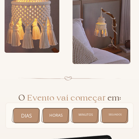
O
Evento vai começar
em:
DIAS
HORAS
MINUTOS
SEGUNDOS