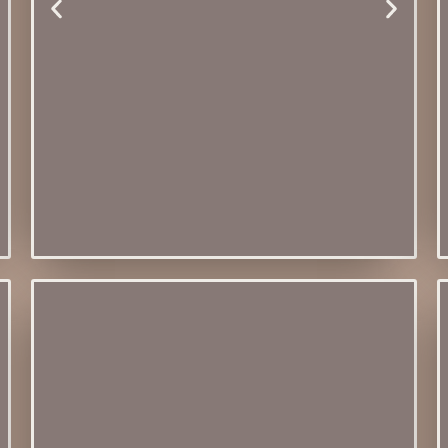
Módulo 02 - Kit
Mesa Posta Luana
Lugar Americano | Porta Copo
| Prendedor de Guardanapo