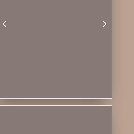
Módulo 06 -
Macrame
Avançado