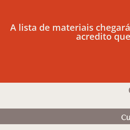
A lista de materiais chegar
acredito que
Cu