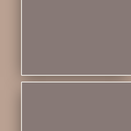
Módulo 01 -
Iniciantes
13 variedades de nós
básicos e tramas